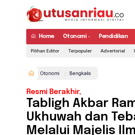
Home
Otonomi
Pendidikan
Pilihan Editor
Terpopuler
Advertorial
Otonomi
Bengkalis
Resmi Berakhir,
Tabligh Akbar R
Ukhuwah dan Teb
Melalui Majelis Il