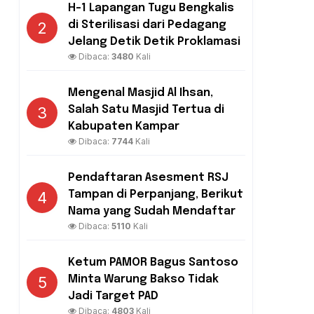
H-1 Lapangan Tugu Bengkalis
2
di Sterilisasi dari Pedagang
Jelang Detik Detik Proklamasi
Dibaca:
3480
Kali
Mengenal Masjid Al Ihsan,
3
Salah Satu Masjid Tertua di
Kabupaten Kampar
Dibaca:
7744
Kali
Pendaftaran Asesment RSJ
4
Tampan di Perpanjang, Berikut
Nama yang Sudah Mendaftar
Dibaca:
5110
Kali
Ketum PAMOR Bagus Santoso
5
Minta Warung Bakso Tidak
Jadi Target PAD
Dibaca:
4803
Kali