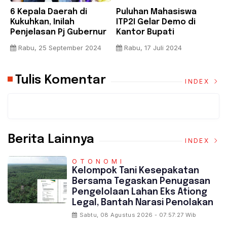
6 Kepala Daerah di
Puluhan Mahasiswa
B
Kukuhkan, Inilah
ITP2I Gelar Demo di
H
Penjelasan Pj Gubernur
Kantor Bupati
F
Riau
Pelalawan, Tuntut Janji
A
Rabu, 25 September 2024
Rabu, 17 Juli 2024
Pembangunan Kampus
K
Tulis Komentar
INDEX
Berita Lainnya
INDEX
OTONOMI
‎Kelompok Tani Kesepakatan
Bersama Tegaskan Penugasan
Pengelolaan Lahan Eks Ationg
Legal, Bantah Narasi Penolakan
Sabtu, 08 Agustus 2026 - 07:57:27 Wib