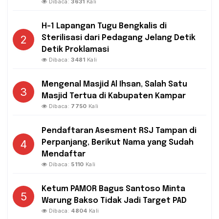
Dibaca:
3631
Kali
H-1 Lapangan Tugu Bengkalis di
2
Sterilisasi dari Pedagang Jelang Detik
Detik Proklamasi
Dibaca:
3481
Kali
Mengenal Masjid Al Ihsan, Salah Satu
3
Masjid Tertua di Kabupaten Kampar
Dibaca:
7750
Kali
Pendaftaran Asesment RSJ Tampan di
4
Perpanjang, Berikut Nama yang Sudah
Mendaftar
Dibaca:
5110
Kali
Ketum PAMOR Bagus Santoso Minta
5
Warung Bakso Tidak Jadi Target PAD
Dibaca:
4804
Kali