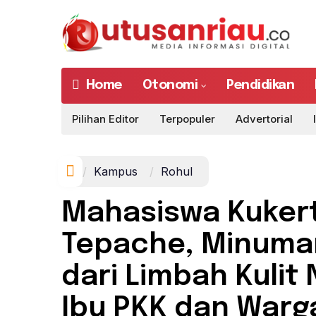
Home
Otonomi
Pendidikan
Pilihan Editor
Terpopuler
Advertorial
Kampus
Rohul
Mahasiswa Kukert
Tepache, Minuman
dari Limbah Kulit
Ibu PKK dan Warg