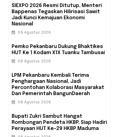
SIEXPO 2026 Resmi Ditutup, Menteri
Bappenas Tegaskan Hilirisasi Sawit
Jadi Kunci Kemajuan Ekonomi
Nasional
09 Agustus 2026
Pemko Pekanbaru Dukung Bhaktikes
HUT Ke 1 Kodam X1X Tuanku Tambusai
08 Agustus 2026
‎LPM Pekanbaru Kembali Terima
Penghargaan Nasional, Jadi
Percontohan Kolaborasi Masyarakat
koh Riau Dr.drh.H.Chaidir
Bergelar Datuk Seri Setia
Dan Pemerintah BangunDaerah
ninggal Dunia
Amanah, Abdul Wahid:
Memimpin dengan
08 Agustus 2026
elasa, 18 November 2025
keteladanan bukan
Sabtu, 05 Juli 2025
kekuasaan
Bupati Zukri Sambut Hangat
Rombongan Pendeta HKBP, Siap Hadiri
Perayaan HUT Ke-29 HKBP Maduma
08 Agustus 2026