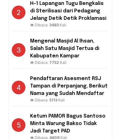
H-1 Lapangan Tugu Bengkalis
2
di Sterilisasi dari Pedagang
Jelang Detik Detik Proklamasi
Dibaca:
3483
Kali
Mengenal Masjid Al Ihsan,
3
Salah Satu Masjid Tertua di
Kabupaten Kampar
Dibaca:
7752
Kali
Pendaftaran Asesment RSJ
4
Tampan di Perpanjang, Berikut
Nama yang Sudah Mendaftar
Dibaca:
5113
Kali
Ketum PAMOR Bagus Santoso
5
Minta Warung Bakso Tidak
Jadi Target PAD
Dibaca:
4809
Kali