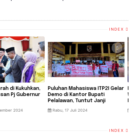
INDEX
Binte Shaik Husain,
Jokowi Targetkan 16 Ruas Tol
To
Fakultas
Trans Sumatera Beroperasi
Me
 Asal Singapura
Akhir 2024, Berikut Lokasinya
S
iah di UMSU
i 2024
Selasa, 02 April 2024
INDEX