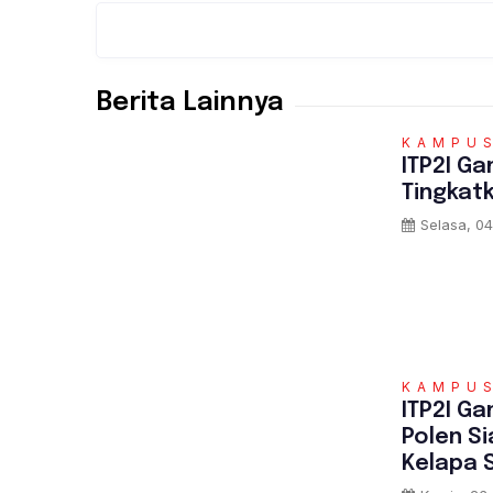
Berita Lainnya
KAMPU
ITP2I G
Tingkatk
Selasa, 04
KAMPU
ITP2I G
Polen S
Kelapa 