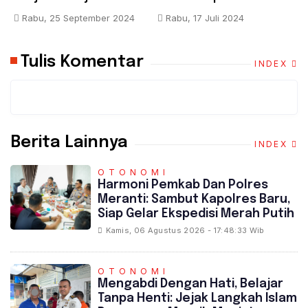
Riau
Pelalawan, Tuntut Janji
A
Rabu, 25 September 2024
Rabu, 17 Juli 2024
Pembangunan Kampus
K
Tulis Komentar
INDEX
Berita Lainnya
INDEX
OTONOMI
Harmoni Pemkab Dan Polres
Meranti: Sambut Kapolres Baru,
Siap Gelar Ekspedisi Merah Putih
Kamis, 06 Agustus 2026 - 17:48:33 Wib
OTONOMI
Mengabdi Dengan Hati, Belajar
Tanpa Henti: Jejak Langkah Islam