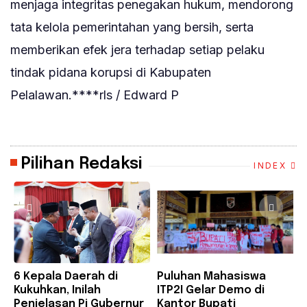
menjaga integritas penegakan hukum, mendorong
tata kelola pemerintahan yang bersih, serta
memberikan efek jera terhadap setiap pelaku
tindak pidana korupsi di Kabupaten
Pelalawan.****rls / Edward P
Pilihan Redaksi
INDEX
6 Kepala Daerah di
Puluhan Mahasiswa
B
Kukuhkan, Inilah
ITP2I Gelar Demo di
H
Penjelasan Pj Gubernur
Kantor Bupati
F