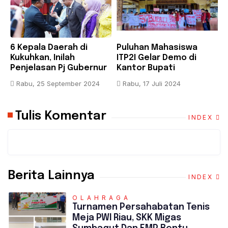
6 Kepala Daerah di
Puluhan Mahasiswa
B
Kukuhkan, Inilah
ITP2I Gelar Demo di
H
Penjelasan Pj Gubernur
Kantor Bupati
F
Riau
Pelalawan, Tuntut Janji
A
Rabu, 25 September 2024
Rabu, 17 Juli 2024
Pembangunan Kampus
K
Tulis Komentar
INDEX
Berita Lainnya
INDEX
OLAHRAGA
Turnamen Persahabatan Tenis
Meja PWI Riau, SKK Migas