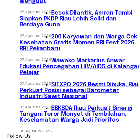
Menguat
07 Agustus 2026
Besok Dilantik, Amran Tambi
Siapkan PKDP Riau Lebih Solid dan
Berdaya Guna
07 Agustus 2026
‎200 Karyawan dan Warga Cek
Kesehatan Gratis Momen RRI Fest 2026
RRI Pekanbaru
07 Agustus 2026
‎Wawako Markarius Anwar
Edukasi Pencegahan HIV/AIDS di Kalanga
Pelajar
07 Agustus 2026
SIEXPO 2026 Resmi Dibuka, Ria
Perkuat Posisi sebagai Barometer
Industri Sawit Nasional
07 Agustus 2026
BBKSDA Riau Perkuat Sinergi
Tangani Teror Monyet di Tembilahan,
Keselamatan Warga Jadi Prioritas
06 Agustus 2026
Follow Us