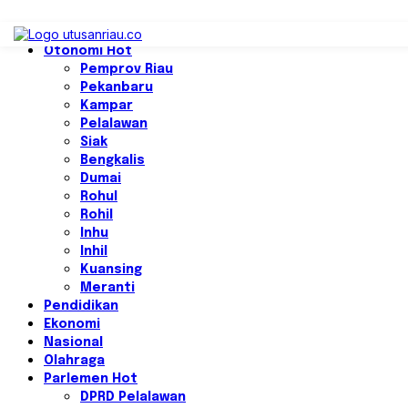
Home
Otonomi
Hot
Pemprov Riau
Pekanbaru
Kampar
Pelalawan
Siak
Bengkalis
Dumai
Rohul
Rohil
Inhu
Inhil
Kuansing
Meranti
Pendidikan
Ekonomi
Nasional
Olahraga
Parlemen
Hot
DPRD Pelalawan