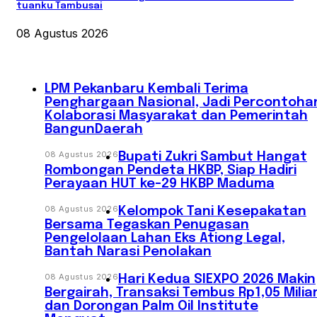
tuanku Tambusai
08 Agustus 2026
‎LPM Pekanbaru Kembali Terima
Penghargaan Nasional, Jadi Percontoha
Kolaborasi Masyarakat dan Pemerintah
BangunDaerah
08 Agustus 2026
Bupati Zukri Sambut Hangat
Rombongan Pendeta HKBP, Siap Hadiri
Perayaan HUT ke-29 HKBP Maduma
08 Agustus 2026
‎Kelompok Tani Kesepakatan
Bersama Tegaskan Penugasan
Pengelolaan Lahan Eks Ationg Legal,
Bantah Narasi Penolakan
08 Agustus 2026
Hari Kedua SIEXPO 2026 Makin
Bergairah, Transaksi Tembus Rp1,05 Milia
dan Dorongan Palm Oil Institute