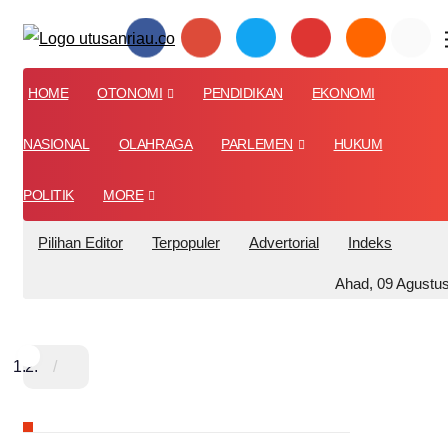
HOME
OTONOMI
PENDIDIKAN
EKONOMI
NASIONAL
OLAHRAGA
PARLEMEN
HUKUM
POLITIK
MORE
Pilihan Editor
Terpopuler
Advertorial
Indeks
Ahad, 09 Agustu