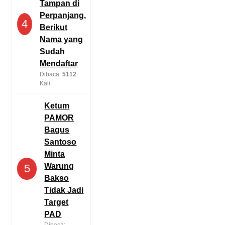
Tampan di
Perpanjang,
4
Berikut
Nama yang
Sudah
Mendaftar
Dibaca:
5112
Kali
Ketum
PAMOR
Bagus
Santoso
Minta
Warung
5
Bakso
Tidak Jadi
Target
PAD