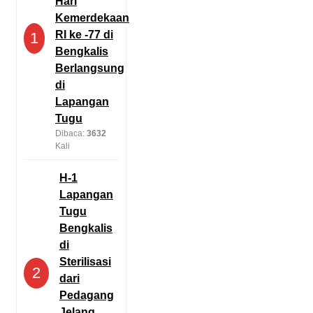
Hari
Kemerdekaan
RI ke -77 di
1
Bengkalis
Berlangsung
di
Lapangan
Tugu
Dibaca:
3632
Kali
H-1
Lapangan
Tugu
Bengkalis
di
Sterilisasi
2
dari
Pedagang
Jelang