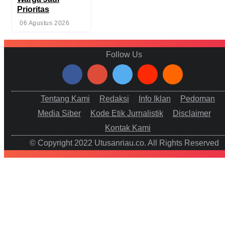
Prioritas
06 Agustus 2026
Follow Us
Tentang Kami
Redaksi
Info Iklan
Pedoman
Media Siber
Kode Etik Jurnalistik
Disclaimer
Kontak Kami
© Copyright 2022 Utusanriau.co. All Rights Reserved