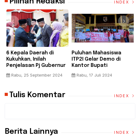
Pilihan Redaksi
INDEX
6 Kepala Daerah di
Puluhan Mahasiswa
B
Kukuhkan, Inilah
ITP2I Gelar Demo di
H
Penjelasan Pj Gubernur
Kantor Bupati
F
Riau
Pelalawan, Tuntut Janji
A
Rabu, 25 September 2024
Rabu, 17 Juli 2024
Pembangunan Kampus
K
Tulis Komentar
INDEX
Berita Lainnya
INDEX