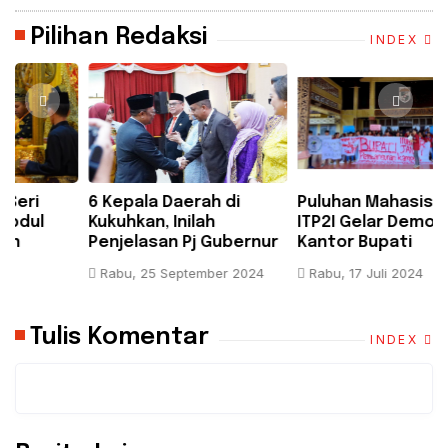
Pilihan Redaksi
INDEX
6 Kepala Daerah di
Puluhan Mahasiswa
B
Kukuhkan, Inilah
ITP2I Gelar Demo di
H
Penjelasan Pj Gubernur
Kantor Bupati
F
Riau
Pelalawan, Tuntut Janji
A
Rabu, 25 September 2024
Rabu, 17 Juli 2024
Pembangunan Kampus
K
Tulis Komentar
INDEX