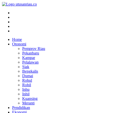
Home
Otonomi
Pemprov Riau
Pekanbaru
Kampar
Pelalawan
Siak
Bengkalis
Dumai
Rohul
Rohil
Inhu
Inhil
Kuansing
Meranti
Pendidikan
Ekonomi