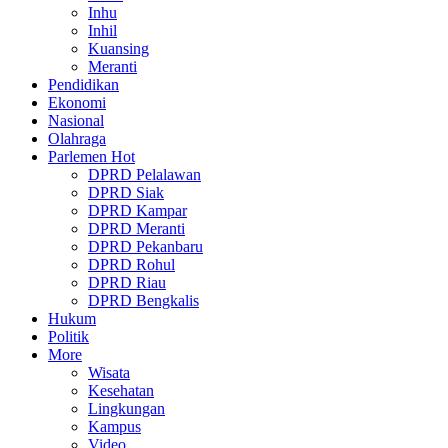
Inhu
Inhil
Kuansing
Meranti
Pendidikan
Ekonomi
Nasional
Olahraga
Parlemen
Hot
DPRD Pelalawan
DPRD Siak
DPRD Kampar
DPRD Meranti
DPRD Pekanbaru
DPRD Rohul
DPRD Riau
DPRD Bengkalis
Hukum
Politik
More
Wisata
Kesehatan
Lingkungan
Kampus
Video