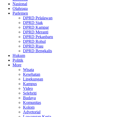
Nasional
Olahraga
Parlemen
DPRD Pelalawan
DPRD Siak
DPRD Kampar
DPRD Meranti
DPRD Pekanbaru
DPRD Rohul
DPRD Riau
DPRD Bengkalis
Hukum
Politik
More
Wisata
Kesehatan
Lingkungan
Kampus
Video
Selebriti
Budaya
Komunitas
Kolom
Advetorial
Lowongan Kerja