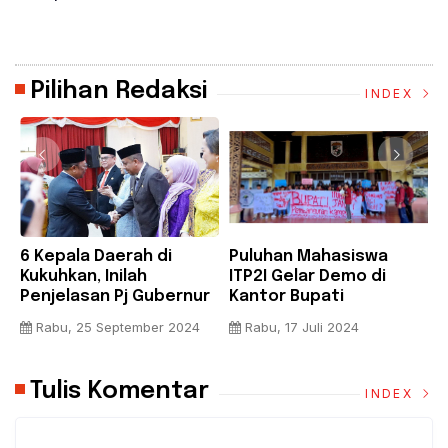
Pilihan Redaksi
INDEX
6 Kepala Daerah di
Puluhan Mahasiswa
B
Kukuhkan, Inilah
ITP2I Gelar Demo di
H
Penjelasan Pj Gubernur
Kantor Bupati
F
Riau
Pelalawan, Tuntut Janji
A
Rabu, 25 September 2024
Rabu, 17 Juli 2024
Pembangunan Kampus
K
Tulis Komentar
INDEX