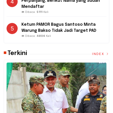
4
Perpanjang, Berikut Nama yang Sudah
Mendaftar
Dibaca:
5111
Kali
Ketum PAMOR Bagus Santoso Minta
5
Warung Bakso Tidak Jadi Target PAD
Dibaca:
4804
Kali
Terkini
INDEX