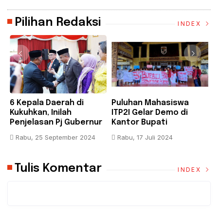
Pilihan Redaksi
INDEX
6 Kepala Daerah di
Puluhan Mahasiswa
B
Kukuhkan, Inilah
ITP2I Gelar Demo di
H
Penjelasan Pj Gubernur
Kantor Bupati
F
Riau
Pelalawan, Tuntut Janji
A
Rabu, 25 September 2024
Rabu, 17 Juli 2024
Pembangunan Kampus
K
Tulis Komentar
INDEX