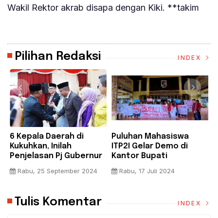
Wakil Rektor akrab disapa dengan Kiki. **takim
Pilihan Redaksi
INDEX
6 Kepala Daerah di
Puluhan Mahasiswa
B
Kukuhkan, Inilah
ITP2I Gelar Demo di
H
Penjelasan Pj Gubernur
Kantor Bupati
F
Riau
Pelalawan, Tuntut Janji
A
Rabu, 25 September 2024
Rabu, 17 Juli 2024
Pembangunan Kampus
K
Tulis Komentar
INDEX