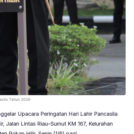
casila Tahun 2026
elar Upacara Peringatan Hari Lahir Pancasila
r, Jalan Lintas Riau–Sumut KM 167, Kelurahan
n Rokan Hilir, Senin (1/6) pagi.