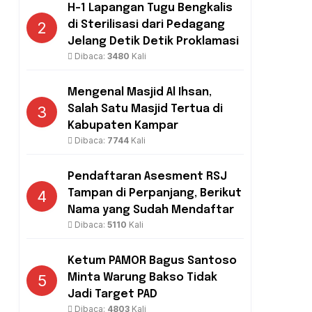
H-1 Lapangan Tugu Bengkalis
2
di Sterilisasi dari Pedagang
Jelang Detik Detik Proklamasi
Dibaca:
3480
Kali
Mengenal Masjid Al Ihsan,
3
Salah Satu Masjid Tertua di
Kabupaten Kampar
Dibaca:
7744
Kali
Pendaftaran Asesment RSJ
4
Tampan di Perpanjang, Berikut
Nama yang Sudah Mendaftar
Dibaca:
5110
Kali
Ketum PAMOR Bagus Santoso
5
Minta Warung Bakso Tidak
Jadi Target PAD
Dibaca:
4803
Kali