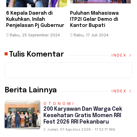
6 Kepala Daerah di
Puluhan Mahasiswa
B
Kukuhkan, Inilah
ITP2I Gelar Demo di
H
Penjelasan Pj Gubernur
Kantor Bupati
F
Riau
Pelalawan, Tuntut Janji
A
Rabu, 25 September 2024
Rabu, 17 Juli 2024
Pembangunan Kampus
K
Tulis Komentar
INDEX
Berita Lainnya
INDEX
OTONOMI
‎200 Karyawan Dan Warga Cek
Kesehatan Gratis Momen RRI
Fest 2026 RRI Pekanbaru
Jumat, 07 Agustus 2026 - 17:52:17 Wib