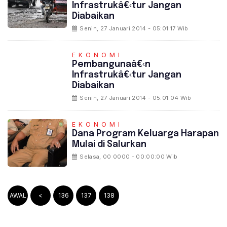
Infrastrukâ€‹tur Jangan
Diabaikan
Senin, 27 Januari 2014 - 05:01:17 Wib
EKONOMI
Pembangunaâ€‹n
Infrastrukâ€‹tur Jangan
Diabaikan
Senin, 27 Januari 2014 - 05:01:04 Wib
EKONOMI
Dana Program Keluarga Harapan
Mulai di Salurkan
Selasa, 00 0000 - 00:00:00 Wib
AWAL
<
136
137
138